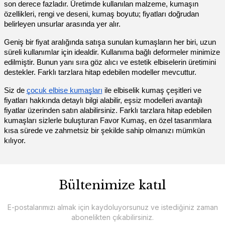
son derece fazladır. Üretimde kullanılan malzeme, kumaşın
özellikleri, rengi ve deseni, kumaş boyutu; fiyatları doğrudan
belirleyen unsurlar arasında yer alır.
Geniş bir fiyat aralığında satışa sunulan kumaşların her biri, uzun
süreli kullanımlar için idealdir. Kullanıma bağlı deformeler minimize
edilmiştir. Bunun yanı sıra göz alıcı ve estetik elbiselerin üretimini
destekler. Farklı tarzlara hitap edebilen modeller mevcuttur.
Siz de
çocuk elbise kumaşları
ile elbiselik kumaş çeşitleri ve
fiyatları hakkında detaylı bilgi alabilir, eşsiz modelleri avantajlı
fiyatlar üzerinden satın alabilirsiniz. Farklı tarzlara hitap edebilen
kumaşları sizlerle buluşturan Favor Kumaş, en özel tasarımlara
kısa sürede ve zahmetsiz bir şekilde sahip olmanızı mümkün
kılıyor.
Bültenimize katıl
E-postalarımızı almak için kaydoluyorsunuz ve istediğiniz zaman
abonelikten çıkabilirsiniz.