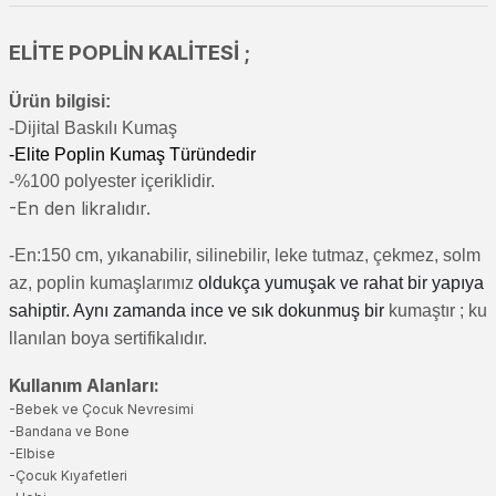
ELİTE POPLİN KALİTESİ ;
Ürün bilgisi:
-Di
jital Baskılı Kumaş
-Elite Poplin Kumaş Türündedir
-%100 polyester içeriklidir.
-En den likralıdır.
-En:150 cm, yıkanabilir, silinebilir, leke tutmaz, çekmez, solm
az, poplin kumaşlarımız
oldukça yumuşak ve rahat bir yapıya
sahiptir. Aynı zamanda ince ve sık dokunmuş bir
kumaştır
; ku
llanılan boya sertifikalıdır.
Kullanım Alanları:
-Bebek ve Çocuk Nevresimi
-Bandana ve Bone
-Elbise
-Çocuk Kıyafetleri