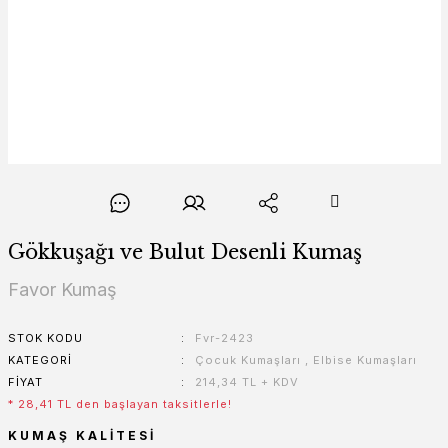
Gökkuşağı ve Bulut Desenli Kumaş
Favor Kumaş
STOK KODU
Fvr-2423
KATEGORI
Çocuk Kumaşları
,
Elbise Kumaşları
FIYAT
214,34 TL + KDV
* 28,41 TL den başlayan taksitlerle!
KUMAŞ KALITESI