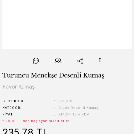
Turuncu Menekşe Desenli Kumaş
Favor Kumaş
STOK KODU
Fvr-309
KATEGORI
Çiçek Desenli Kumaş
FIYAT
214,34 TL + KDV
* 28,41 TL den başlayan taksitlerle!
235,78 TL