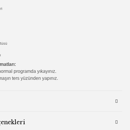
ri
tüsü
ı
matları:
ormal programda yıkayınız.
aşın ters yüzünden yapınız.
çenekleri