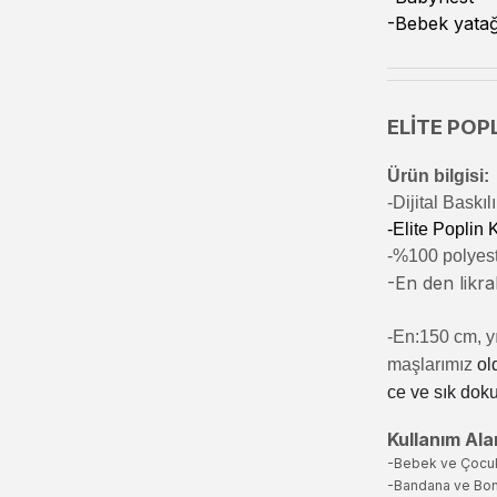
-Bebek yatağ
ELİTE POPL
Ürün bilgisi:
-Di
jital Baskı
-Elite Poplin
-%100 polyeste
-En den likral
-En:150 cm, yı
maşlarımız
ol
ce ve sık dok
Kullanım Alan
-Bebek ve Çocu
-Bandana ve Bo