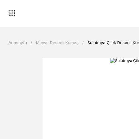
Anasayfa
Meyve Desenli Kumaş
Suluboya Çilek Desenli K