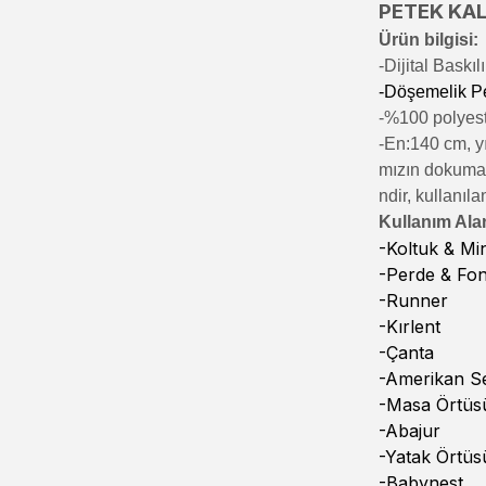
PETEK KALİ
Ürün bilgisi:
-Di
jital Baskı
-Döşemelik P
-%100 polyeste
-En:140 cm, yı
mızın dokumala
ndir, kullanıla
Kullanım Alan
-Koltuk & M
-Perde & Fo
-Runner
-Kırlent
-Çanta
-Amerikan Se
-Masa Örtüs
-Abajur
-Yatak Örtüs
-Babynest