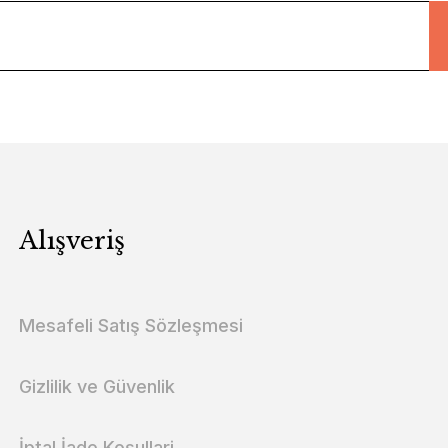
Alışveriş
Mesafeli Satış Sözleşmesi
Gizlilik ve Güvenlik
İptal İade Koşullari