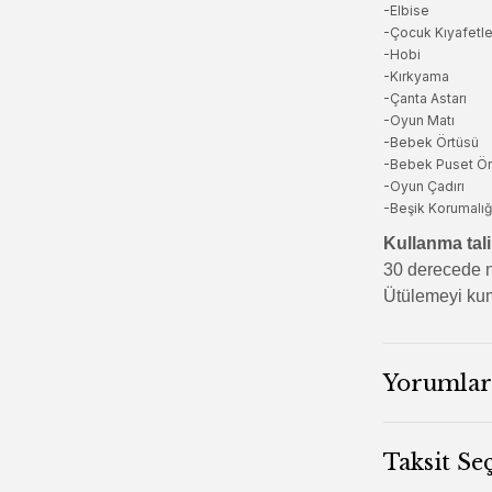
-Elbise
-Çocuk Kıyafetle
-Hobi
-Kırkyama
-Çanta Astarı
-Oyun Matı
-Bebek Örtüsü
-Bebek Puset Ör
-Oyun Çadırı
-Beşik Korumalığ
Kullanma tali
30 derecede n
Ütülemeyi kum
Yorumlar
Taksit Se