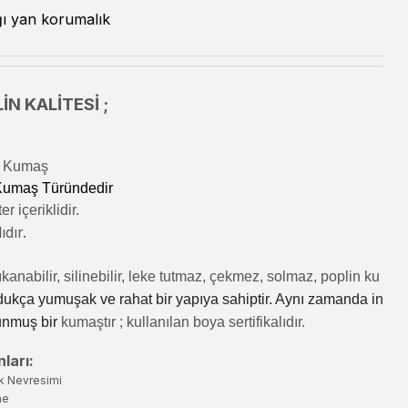
ı yan korumalık
İN KALİTESİ ;
lı Kumaş
 Kumaş Türündedir
r içeriklidir.
ıdır.
kanabilir, silinebilir, leke tutmaz, çekmez, solmaz, poplin ku
dukça yumuşak ve rahat bir yapıya sahiptir. Aynı zamanda in
unmuş bir
kumaştır
; kullanılan boya sertifikalıdır.
ları:
k Nevresimi
ne