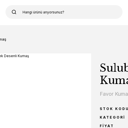
umaş
Sulub
Kum
Favor Kum
STOK KOD
KATEGORI
FIYAT