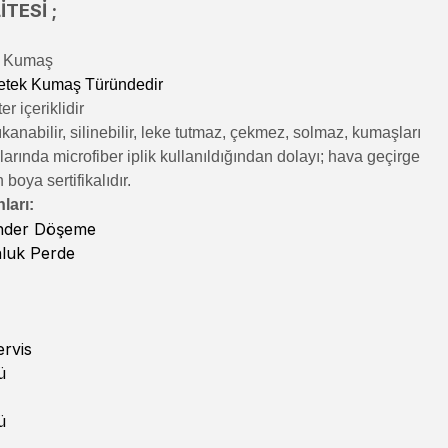
TESİ ;
lı Kumaş
etek Kumaş Türündedir
r içeriklidir
kanabilir, silinebilir, leke tutmaz, çekmez, solmaz, kumaşları
rında microfiber iplik kullanıldığından dolayı; hava geçirge
n boya sertifikalıdır.
ları:
inder Döşeme
nluk Perde
rvis
ü
ü