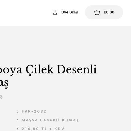
Üye Girişi
0,00
oya Çilek Desenli
aş
aş
U
FVR-2682
Meyve Desenli Kumaş
214,90 TL + KDV