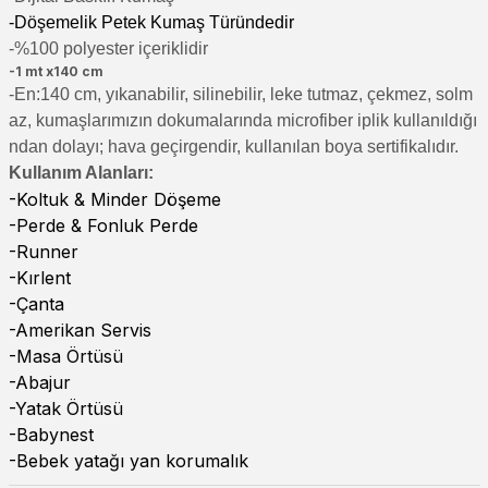
-Döşemelik Petek Kumaş Türündedir
-%100 polyester içeriklidir
-1 mt x140 cm
-En:140 cm, yıkanabilir, silinebilir, leke tutmaz, çekmez, solm
az, kumaşlarımızın dokumalarında microfiber iplik kullanıldığı
ndan dolayı; hava geçirgendir, kullanılan boya sertifikalıdır.
Kullanım Alanları:
-Koltuk & Minder Döşeme
-Perde & Fonluk Perde
-Runner
-Kırlent
-Çanta
-Amerikan Servis
-Masa Örtüsü
-Abajur
-Yatak Örtüsü
-Babynest
-Bebek yatağı yan korumalık