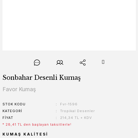
Sonbahar Desenli Kumaş
Favor Kumaş
STOK KODU
Fvr-1596
KATEGORI
Tropikal Desenler
FIYAT
214,34 TL + KDV
* 28,41 TL den başlayan taksitlerle!
KUMAŞ KALITESI