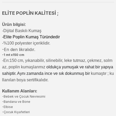
ELİTE POPLİN KALİTESİ ;
Ürün bilgisi:
-Di
jital Baskılı Kumaş
-Elite Poplin Kumaş Türündedir
-%100 polyester içeriklidir.
-En den likralıdır.
-1 mt x150 cm
-En:150 cm, yıkanabilir, silinebilir, leke tutmaz, çekmez, solm
az, poplin kumaşlarımız
oldukça yumuşak ve rahat bir yapıya
sahiptir. Aynı zamanda ince ve sık dokunmuş bir
kumaştır
; ku
llanılan boya sertifikalıdır.
Kullanım Alanları:
-Bebek ve Çocuk Nevresimi
-Bandana ve Bone
-Elbise
-Çocuk Kıyafetleri