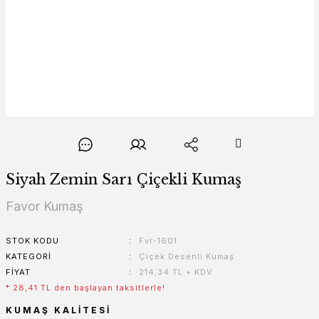
Siyah Zemin Sarı Çiçekli Kumaş
Favor Kumaş
STOK KODU
Fvr-1601
KATEGORI
Çiçek Desenli Kumaş
FIYAT
214,34 TL + KDV
* 28,41 TL den başlayan taksitlerle!
KUMAŞ KALITESI