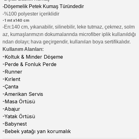
-Döşemelik Petek Kumaş Türündedir
-%100 polyester içeriklidir
-1 mt x140 cm
-En:140 cm, yıkanabilir, silinebilir, leke tutmaz, çekmez, solm
az, kumaşlarımızın dokumalarında microfiber iplik kullanıldığı
ndan dolayı; hava geçirgendir, kullanılan boya sertifikalıdır.
Kullanım Alanları:
-Koltuk & Minder Döşeme
-Perde & Fonluk Perde
-Runner
-Kırlent
-Çanta
-Amerikan Servis
-Masa Örtüsü
-Abajur
-Yatak Örtüsü
-Babynest
-Bebek yatağı yan korumalık