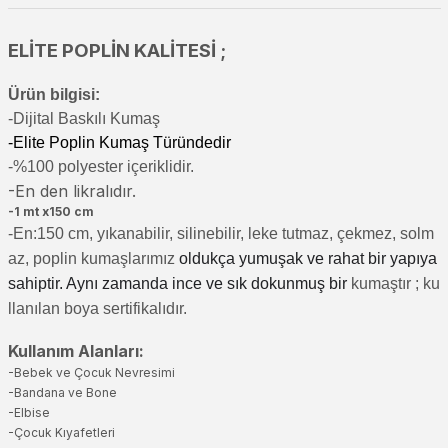
ELİTE POPLİN KALİTESİ ;
Ürün bilgisi:
-Di
jital Baskılı Kumaş
-Elite Poplin Kumaş Türündedir
-%100 polyester içeriklidir.
-En den likralıdır.
-1 mt x150 cm
-En:150 cm, yıkanabilir, silinebilir, leke tutmaz, çekmez, solm
az, poplin kumaşlarımız
oldukça yumuşak ve rahat bir yapıya
sahiptir. Aynı zamanda ince ve sık dokunmuş bir
kumaştır
; ku
llanılan boya sertifikalıdır.
Kullanım Alanları:
-Bebek ve Çocuk Nevresimi
-Bandana ve Bone
-Elbise
-Çocuk Kıyafetleri