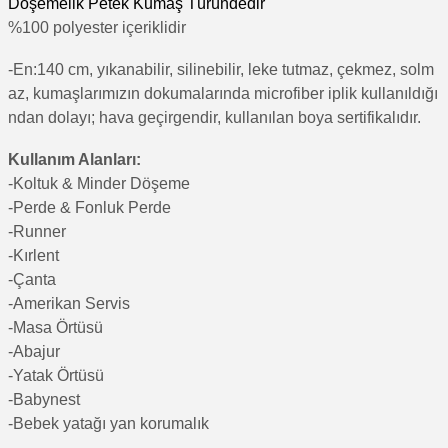
Döşemelik Petek Kumaş Türündedir
%100 polyester içeriklidir
-En:140 cm, yıkanabilir, silinebilir, leke tutmaz, çekmez, solm
az, kumaşlarımızın dokumalarında microfiber iplik kullanıldığı
ndan dolayı; hava geçirgendir, kullanılan boya sertifikalıdır.
Kullanım Alanları:
-Koltuk & Minder Döşeme
-Perde & Fonluk Perde
-Runner
-Kırlent
-Çanta
-Amerikan Servis
-Masa Örtüsü
-Abajur
-Yatak Örtüsü
-Babynest
-Bebek yatağı yan korumalık