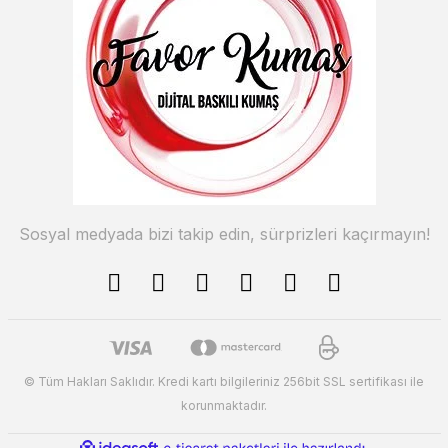
Sosyal medyada bizi takip edin, sürprizleri kaçırmayın!
© Tüm Hakları Saklıdır. Kredi kartı bilgileriniz 256bit SSL sertifikası ile
korunmaktadır.