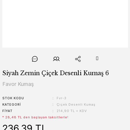
Siyah Zemin Çiçek Desenli Kumaş 6
Favor Kumaş
STOK KODU
Fvr-3
KATEGORI
Çiçek Desenli Kumaş
FIYAT
214,90 TL + KDV
* 28,48 TL den başlayan taksitlerle!
236,39 TL