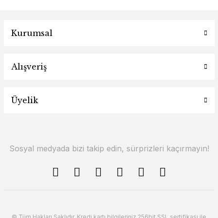
Kurumsal
Alışveriş
Üyelik
Sosyal medyada bizi takip edin, sürprizleri kaçırmayın!
© Tüm Hakları Saklıdır. Kredi kartı bilgileriniz 256bit SSL sertifikası ile