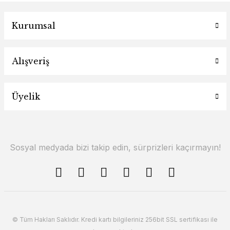
Kurumsal
Alışveriş
Üyelik
Sosyal medyada bizi takip edin, sürprizleri kaçırmayın!
© Tüm Hakları Saklıdır. Kredi kartı bilgileriniz 256bit SSL sertifikası ile