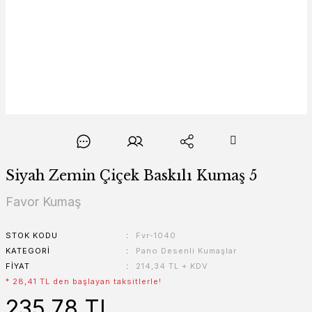
Siyah Zemin Çiçek Baskılı Kumaş 5
Favor Kumaş
STOK KODU
Fvr-1040
KATEGORI
Pano Desenli Kumaşlar
FIYAT
214,34 TL + KDV
* 28,41 TL den başlayan taksitlerle!
235,78 TL