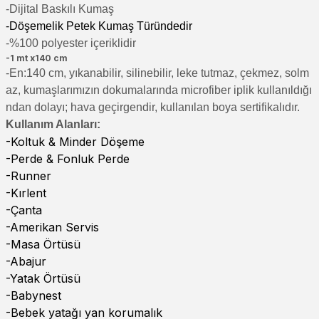
-Di
jital Baskılı Kumaş
-Döşemelik Petek Kumaş Türündedir
-%100 polyester içeriklidir
-1 mt x140 cm
-En:140 cm, yıkanabilir, silinebilir, leke tutmaz, çekmez, solm
az, kumaşlarımızın dokumalarında microfiber iplik kullanıldığı
ndan dolayı; hava geçirgendir, kullanılan boya sertifikalıdır.
Kullanım Alanları:
-Koltuk & Minder Döşeme
-Perde & Fonluk Perde
-Runner
-Kırlent
-Çanta
-Amerikan Servis
-Masa Örtüsü
-Abajur
-Yatak Örtüsü
-Babynest
-Bebek yatağı yan korumalık