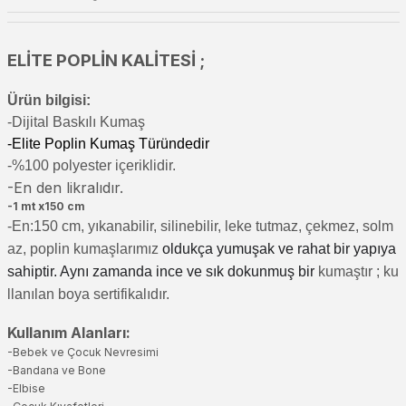
ELİTE POPLİN KALİTESİ ;
Ürün bilgisi:
-Di
jital Baskılı Kumaş
-Elite Poplin Kumaş Türündedir
-%100 polyester içeriklidir.
-En den likralıdır.
-1 mt x150 cm
-En:150 cm, yıkanabilir, silinebilir, leke tutmaz, çekmez, solm
az, poplin kumaşlarımız
oldukça yumuşak ve rahat bir yapıya
sahiptir. Aynı zamanda ince ve sık dokunmuş bir
kumaştır
; ku
llanılan boya sertifikalıdır.
Kullanım Alanları:
-Bebek ve Çocuk Nevresimi
-Bandana ve Bone
-Elbise