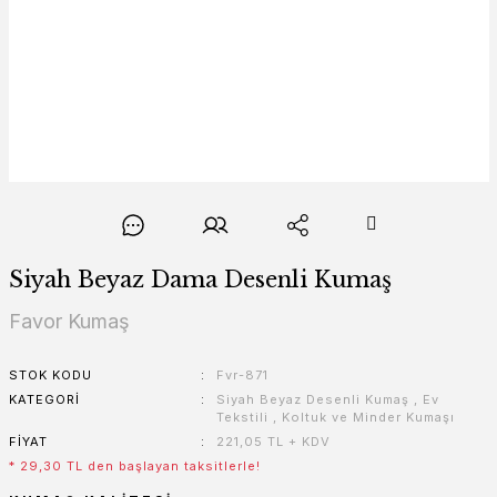
Siyah Beyaz Dama Desenli Kumaş
Favor Kumaş
STOK KODU
Fvr-871
KATEGORI
Siyah Beyaz Desenli Kumaş
,
Ev
Tekstili
,
Koltuk ve Minder Kumaşı
FIYAT
221,05 TL + KDV
* 29,30 TL den başlayan taksitlerle!