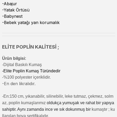
-Abajur
-Yatak Örtüsü
-Babynest
-Bebek yatağı yan korumalık
ELİTE POPLİN KALİTESİ ;
Ürün bilgisi:
-Di
jital Baskılı Kumaş
-Elite Poplin Kumaş Türündedir
-%100 polyester içeriklidir.
-En den likralıdır.
-En:150 cm, yıkanabilir, silinebilir, leke tutmaz, çekmez, solm
az, poplin kumaşlarımız
oldukça yumuşak ve rahat bir yapıya
sahiptir. Aynı zamanda ince ve sık dokunmuş bir
kumaştır
; ku
llanılan boya sertifikalıdır.