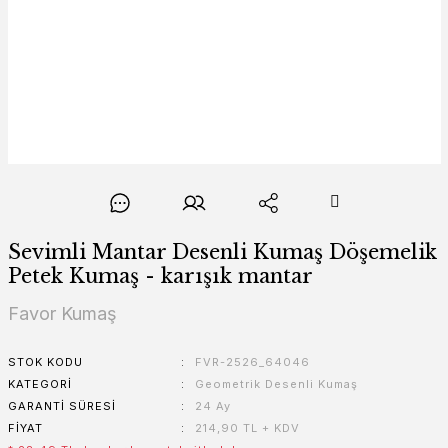
Sevimli Mantar Desenli Kumaş Döşemelik
Petek Kumaş - karışık mantar
Favor Kumaş
STOK KODU
FVR-2526_64046
KATEGORI
Geometrik Desenli Kumaş
GARANTI SÜRESI
24 Ay
FIYAT
214,90 TL + KDV