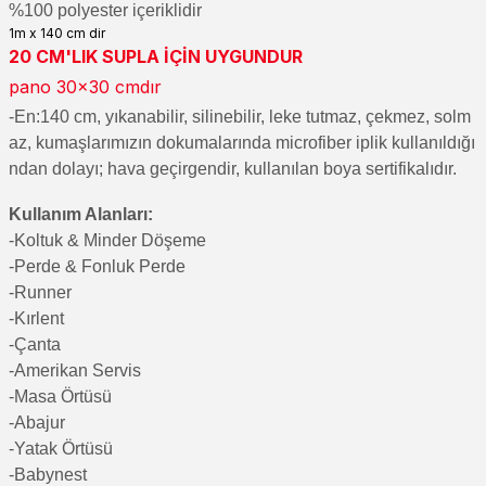
%100 polyester içeriklidir
1m x 140 cm dir
2
0 CM'LIK SUPLA İÇİN UYGUNDUR
pano 30x30 cmdır
-En:140 cm, yıkanabilir, silinebilir, leke tutmaz, çekmez, solm
az, kumaşlarımızın dokumalarında microfiber iplik kullanıldığı
ndan dolayı; hava geçirgendir, kullanılan boya sertifikalıdır.
Kullanım Alanları:
-Koltuk & Minder Döşeme
-Perde & Fonluk Perde
-Runner
-Kırlent
-Çanta
-Amerikan Servis
-Masa Örtüsü
-Abajur
-Yatak Örtüsü
-Babynest