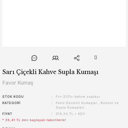
Sarı Çiçekli Kahve Supla Kumaşı
Favor Kumaş
STOK KODU
Fvr-2011c-kahve suplası
KATEGORI
Pano Desenli Kumaşlar
,
Runner ve
Supla Kumaşları
FIYAT
214,34 TL + KDV
* 28,41 TL den başlayan taksitlerle!