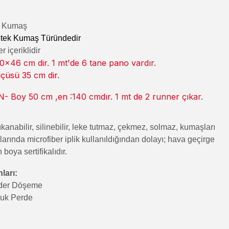
lı Kumaş
tek Kumaş Türündedir
 içeriklidir
x46 cm dir. 1 mt'de 6 tane pano vardır.
lçüsü 35 cm dir.
 Boy 50 cm ,en :140 cmdır. 1 mt de 2 runner çıkar.
kanabilir, silinebilir, leke tutmaz, çekmez, solmaz, kumaşları
rında microfiber iplik kullanıldığından dolayı; hava geçirge
n boya sertifikalıdır.
ları:
nder Döşeme
luk Perde