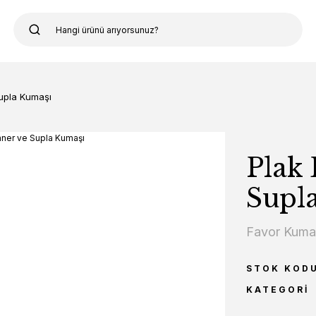
Supla Kumaşı
Plak 
Supl
Favor Kum
STOK KOD
KATEGORI