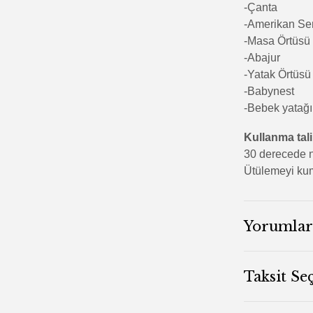
-Çanta
-Amerikan Se
-Masa Örtüsü
-Abajur
-Yatak Örtüsü
-Babynest
-Bebek yatağı
Kullanma tal
30 derecede n
Ütülemeyi kum
Yorumlar
Taksit Se