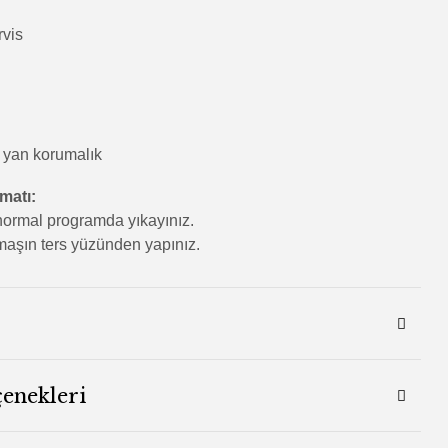
rvis
 yan korumalık
imatı:
ormal programda yıkayınız.
aşın ters yüzünden yapınız.
çenekleri