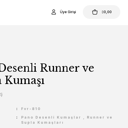
Üye Girişi
0,00
Desenli Runner ve
a Kumaşı
aş
U
Fvr-810
Pano Desenli Kumaşlar
,
Runner ve
Supla Kumaşları