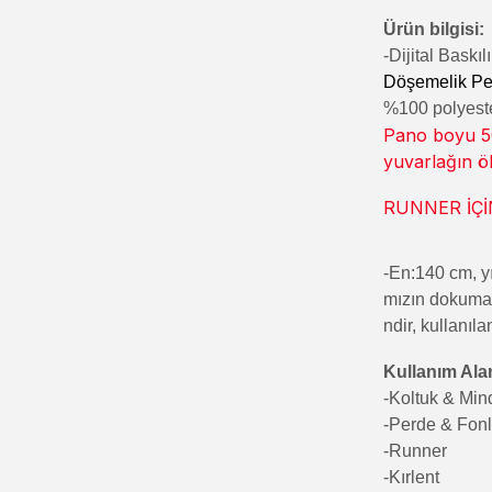
Ürün bilgisi:
-Di
jital Baskı
Döşemelik Pe
%100 polyester
Pano boyu 50
yuvarlağın ö
RUNNER İÇİN-
-En:140 cm, yı
mızın dokumala
ndir, kullanıla
Kullanım Alan
-Koltuk & Mi
-Perde & Fon
-Runner
-Kırlent