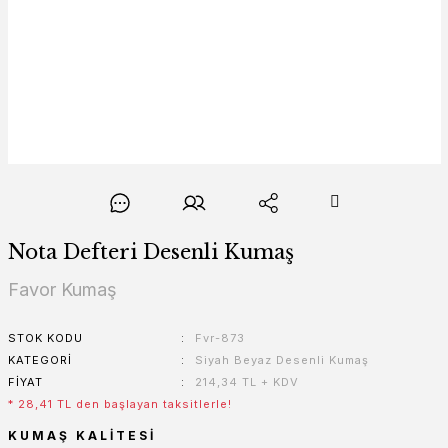
Nota Defteri Desenli Kumaş
Favor Kumaş
STOK KODU
Fvr-873
KATEGORI
Siyah Beyaz Desenli Kumaş
FIYAT
214,34 TL + KDV
* 28,41 TL den başlayan taksitlerle!
KUMAŞ KALITESI