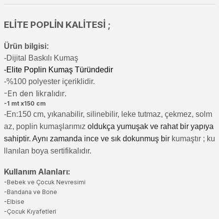
ELİTE POPLİN KALİTESİ ;
Ürün bilgisi:
-Di
jital Baskılı Kumaş
-Elite Poplin Kumaş Türündedir
-%100 polyester içeriklidir.
-En den likralıdır.
-1 mt x150 cm
-En:150 cm, yıkanabilir, silinebilir, leke tutmaz, çekmez, solm
az, poplin kumaşlarımız
oldukça yumuşak ve rahat bir yapıya
sahiptir. Aynı zamanda ince ve sık dokunmuş bir
kumaştır
; ku
llanılan boya sertifikalıdır.
Kullanım Alanları:
-Bebek ve Çocuk Nevresimi
-Bandana ve Bone
-Elbise
-Çocuk Kıyafetleri