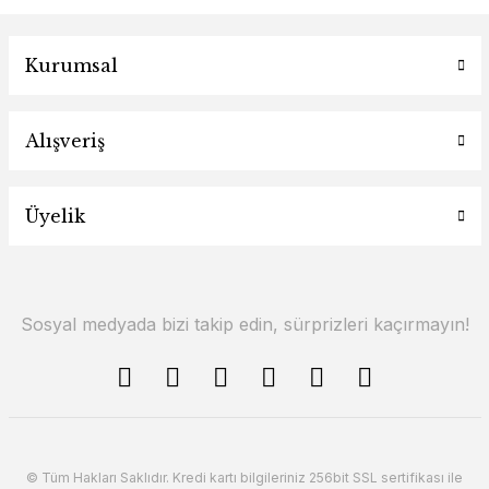
Kurumsal
Alışveriş
Üyelik
Sosyal medyada bizi takip edin, sürprizleri kaçırmayın!
© Tüm Hakları Saklıdır. Kredi kartı bilgileriniz 256bit SSL sertifikası ile