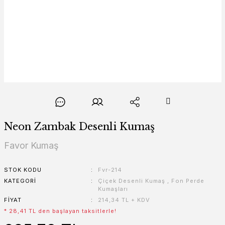
Neon Zambak Desenli Kumaş
Favor Kumaş
STOK KODU
Fvr-214
KATEGORI
Çiçek Desenli Kumaş
,
Fon Perde
Kumaşları
FIYAT
214,34 TL + KDV
* 28,41 TL den başlayan taksitlerle!