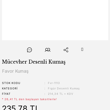
Mücevher Desenli Kumaş
Favor Kumaş
STOK KODU
Fvr-1113
KATEGORI
Figür Desenli Kumaş
FIYAT
214,34 TL + KDV
* 28,41 TL den başlayan taksitlerle!
235,78 TL