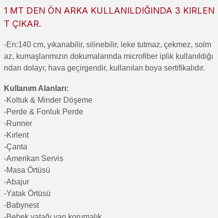
1 MT DEN ÖN ARKA KULLANILDIĞINDA 3 KIRLEN
T ÇIKAR.
-En:140 cm, yıkanabilir, silinebilir, leke tutmaz, çekmez, solm
az, kumaşlarımızın dokumalarında microfiber iplik kullanıldığı
ndan dolayı; hava geçirgendir, kullanılan boya sertifikalıdır.
Kullanım Alanları:
-Koltuk & Minder Döşeme
-Perde & Fonluk Perde
-Runner
-Kırlent
-Çanta
-Amerikan Servis
-Masa Örtüsü
-Abajur
-Yatak Örtüsü
-Babynest
-Bebek yatağı yan korumalık