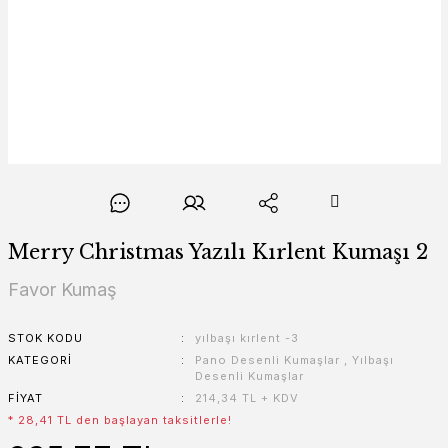
Merry Christmas Yazılı Kırlent Kumaşı 2
Favor Kumaş
STOK KODU
yılbaşı kırlent -3
KATEGORI
Pano Desenli Kumaşlar
,
Yılbaşı
Desenli Kumaşlar
FIYAT
214,34 TL + KDV
* 28,41 TL den başlayan taksitlerle!