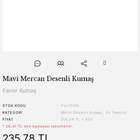
Mavi Mercan Desenli Kumaş
Favor Kumaş
STOK KODU
Fvr-1046
KATEGORI
Marin Desenli Kumaş
,
Ev Tekstili
FIYAT
214,34 TL + KDV
* 28,41 TL den başlayan taksitlerle!
235,78 TL