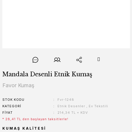
Mandala Desenli Etnik Kumaş
Favor Kumaş
STOK KODU
Fvr-1248
KATEGORI
Etnik Desenler
,
Ev Tekstili
FIYAT
214,34 TL + KDV
* 28,41 TL den başlayan taksitlerle!
KUMAŞ KALITESI