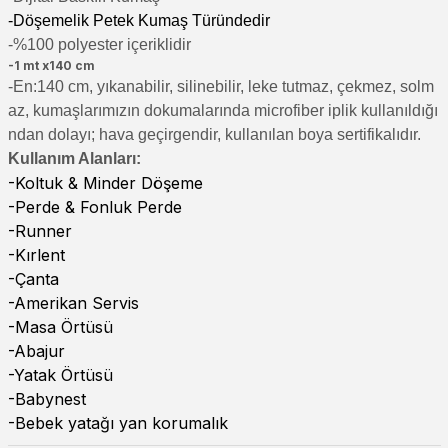
-Döşemelik Petek Kumaş Türündedir
-%100 polyester içeriklidir
-1 mt x140 cm
-En:140 cm, yıkanabilir, silinebilir, leke tutmaz, çekmez, solm
az, kumaşlarımızın dokumalarında microfiber iplik kullanıldığı
ndan dolayı; hava geçirgendir, kullanılan boya sertifikalıdır.
Kullanım Alanları:
-Koltuk & Minder Döşeme
-Perde & Fonluk Perde
-Runner
-Kırlent
-Çanta
-Amerikan Servis
-Masa Örtüsü
-Abajur
-Yatak Örtüsü
-Babynest
-Bebek yatağı yan korumalık