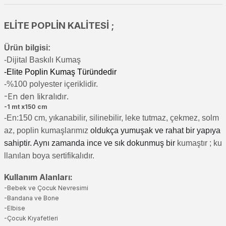
ELİTE POPLİN KALİTESİ ;
Ürün bilgisi:
-Di
jital Baskılı Kumaş
-Elite Poplin Kumaş Türündedir
-%100 polyester içeriklidir.
-En den likralıdır.
-1 mt x150 cm
-En:150 cm, yıkanabilir, silinebilir, leke tutmaz, çekmez, solm
az, poplin kumaşlarımız
oldukça yumuşak ve rahat bir yapıya
sahiptir. Aynı zamanda ince ve sık dokunmuş bir
kumaştır
; ku
llanılan boya sertifikalıdır.
Kullanım Alanları:
-Bebek ve Çocuk Nevresimi
-Bandana ve Bone
-Elbise
-Çocuk Kıyafetleri