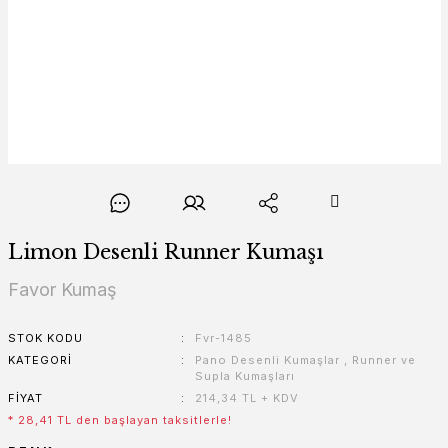
Limon Desenli Runner Kumaşı
Favor Kumaş
STOK KODU
Fvr-1485
KATEGORI
Pano Desenli Kumaşlar
,
Runner ve
Supla Kumaşları
FIYAT
214,34 TL + KDV
* 28,41 TL den başlayan taksitlerle!