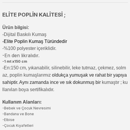
ELİTE POPLİN KALİTESİ ;
Ürün bilgisi:
-Di
jital Baskılı Kumaş
-Elite Poplin Kumaş Türündedir
-%100 polyester içeriklidir.
-En den likralıdır.
-1 mt x150 cm
-En:150 cm, yıkanabilir, silinebilir, leke tutmaz, çekmez, solm
az, poplin kumaşlarımız
oldukça yumuşak ve rahat bir yapıya
sahiptir. Aynı zamanda ince ve sık dokunmuş bir
kumaştır
; ku
llanılan boya sertifikalıdır.
Kullanım Alanları:
-Bebek ve Çocuk Nevresimi
-Bandana ve Bone
-Elbise
-Çocuk Kıyafetleri