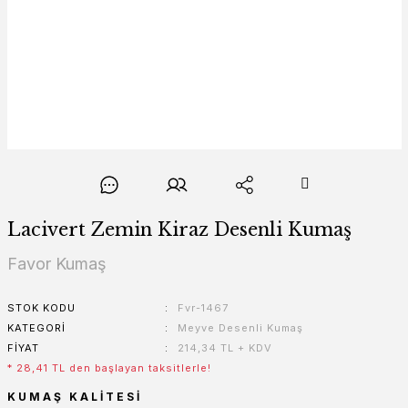
Lacivert Zemin Kiraz Desenli Kumaş
Favor Kumaş
STOK KODU
Fvr-1467
KATEGORI
Meyve Desenli Kumaş
FIYAT
214,34 TL + KDV
* 28,41 TL den başlayan taksitlerle!
KUMAŞ KALITESI