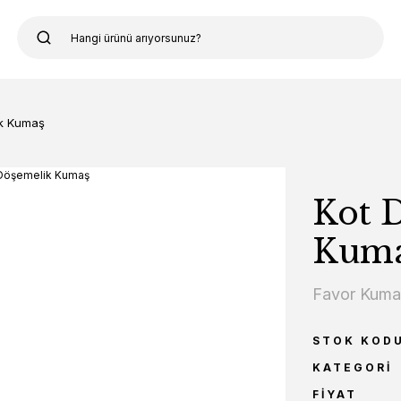
ik Kumaş
Kot 
Kum
Favor Kum
STOK KOD
KATEGORI
FIYAT