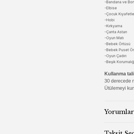
-Bandana ve Bo
-Elbise
-Çocuk Kıyafetle
-Hobi
-Kırkyama
-Çanta Astarı
-Oyun Matı
-Bebek Örtüsü
-Bebek Puset Ör
-Oyun Çadırı
-Beşik Korumalığ
Kullanma tali
30 derecede n
Ütülemeyi kum
Yorumlar
Taksit Se