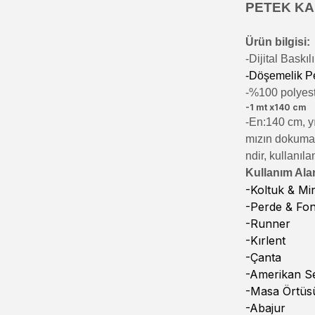
PETEK KAL
Ürün bilgisi:
-Di
jital Baskı
-Döşemelik P
-%100 polyeste
-1 mt x140 cm
-En:140 cm, yı
mızın dokumala
ndir, kullanıla
Kullanım Alan
-Koltuk & M
-Perde & Fo
-Runner
-Kırlent
-Çanta
-Amerikan Se
-Masa Örtüs
-Abajur