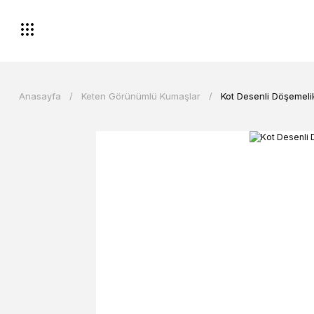
Anasayfa
Keten Görünümlü Kumaşlar
Kot Desenli Döşemel