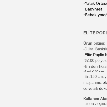
-Yatak Örtüs
-Babynest
-Bebek yatağ
ELİTE POPL
Ürün bilgisi:
-Di
jital Baskı
-Elite Poplin
-%100 polyeste
-En den likral
-1 mt x150 cm
-En:150 cm, yı
maşlarımız
ol
ce ve sık dok
Kullanım Alan
-Bebek ve Çocu