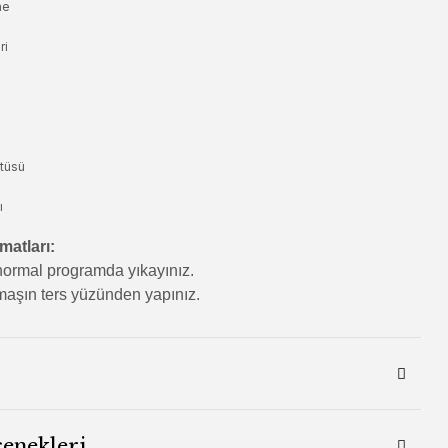
ne
ri
tüsü
ı
matları:
ormal programda yıkayınız.
aşın ters yüzünden yapınız.
çenekleri