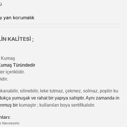
ü
ı yan korumalık
İN KALİTESİ ;
lı Kumaş
 Kumaş Türündedir
r içeriklidir.
ıdır.
kanabilir, silinebilir, leke tutmaz, çekmez, solmaz, poplin ku
dukça yumuşak ve rahat bir yapıya sahiptir. Aynı zamanda in
unmuş bir
kumaştır
; kullanılan boya sertifikalıdır.
ları:
k Nevresimi