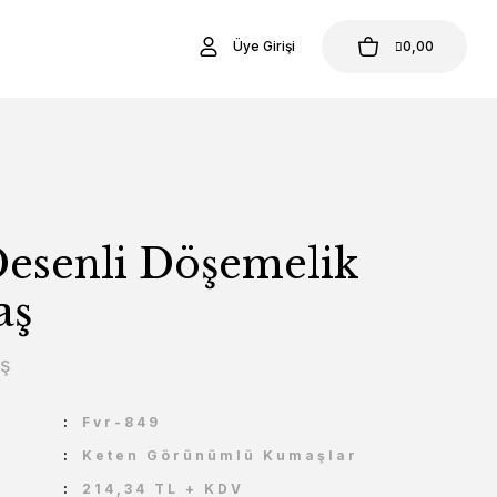
Üye Girişi
0,00
Desenli Döşemelik
aş
aş
U
Fvr-849
Keten Görünümlü Kumaşlar
214,34 TL + KDV