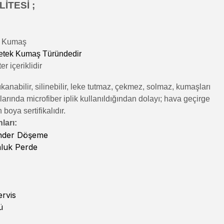
İTESİ ;
lı Kumaş
etek Kumaş Türündedir
r içeriklidir
kanabilir, silinebilir, leke tutmaz, çekmez, solmaz, kumaşları
rında microfiber iplik kullanıldığından dolayı; hava geçirge
n boya sertifikalıdır.
ları:
inder Döşeme
nluk Perde
rvis
ü