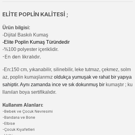
ELİTE POPLİN KALİTESİ ;
Ürün bilgisi:
-Di
jital Baskılı Kumaş
-Elite Poplin Kumaş Türündedir
-%100 polyester içeriklidir.
-En den likralıdır.
-En:150 cm, yıkanabilir, silinebilir, leke tutmaz, çekmez, solm
az, poplin kumaşlarımız
oldukça yumuşak ve rahat bir yapıya
sahiptir. Aynı zamanda ince ve sık dokunmuş bir
kumaştır
; ku
llanılan boya sertifikalıdır.
Kullanım Alanları:
-Bebek ve Çocuk Nevresimi
-Bandana ve Bone
-Elbise
-Çocuk Kıyafetleri