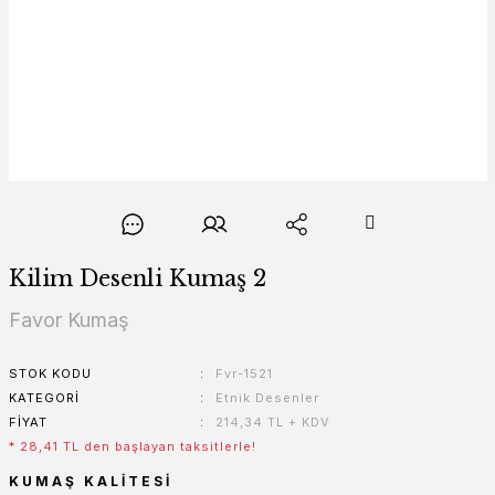
Kilim Desenli Kumaş 2
Favor Kumaş
STOK KODU
Fvr-1521
KATEGORI
Etnik Desenler
FIYAT
214,34 TL + KDV
* 28,41 TL den başlayan taksitlerle!
KUMAŞ KALITESI