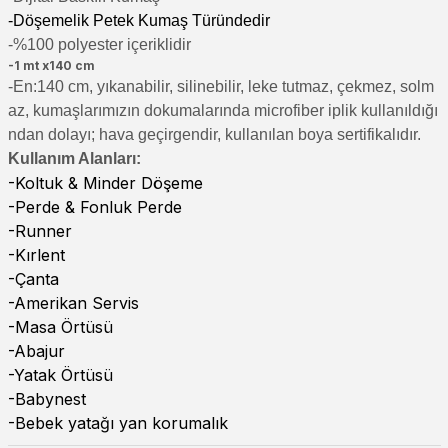
-Döşemelik Petek Kumaş Türündedir
-%100 polyester içeriklidir
-1 mt x140 cm
-En:140 cm, yıkanabilir, silinebilir, leke tutmaz, çekmez, solm
az, kumaşlarımızın dokumalarında microfiber iplik kullanıldığı
ndan dolayı; hava geçirgendir, kullanılan boya sertifikalıdır.
Kullanım Alanları:
-Koltuk & Minder Döşeme
-Perde & Fonluk Perde
-Runner
-Kırlent
-Çanta
-Amerikan Servis
-Masa Örtüsü
-Abajur
-Yatak Örtüsü
-Babynest
-Bebek yatağı yan korumalık