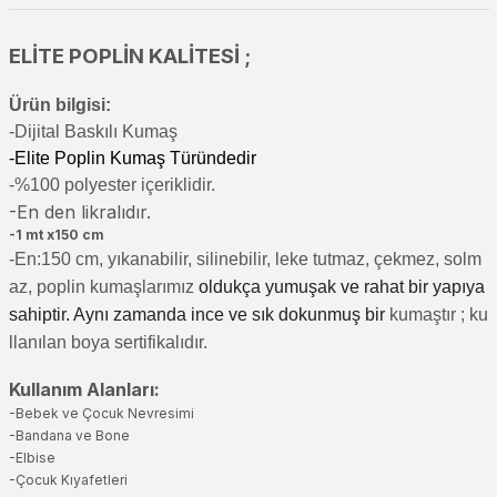
ELİTE POPLİN KALİTESİ ;
Ürün bilgisi:
-Di
jital Baskılı Kumaş
-Elite Poplin Kumaş Türündedir
-%100 polyester içeriklidir.
-En den likralıdır.
-1 mt x150 cm
-En:150 cm, yıkanabilir, silinebilir, leke tutmaz, çekmez, solm
az, poplin kumaşlarımız
oldukça yumuşak ve rahat bir yapıya
sahiptir. Aynı zamanda ince ve sık dokunmuş bir
kumaştır
; ku
llanılan boya sertifikalıdır.
Kullanım Alanları:
-Bebek ve Çocuk Nevresimi
-Bandana ve Bone
-Elbise
-Çocuk Kıyafetleri