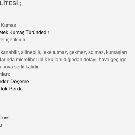
İTESİ ;
lı Kumaş
etek Kumaş Türündedir
r içeriklidir
kanabilir, silinebilir, leke tutmaz, çekmez, solmaz, kumaşları
rında microfiber iplik kullanıldığından dolayı; hava geçirge
n boya sertifikalıdır.
ları:
inder Döşeme
nluk Perde
rvis
ü