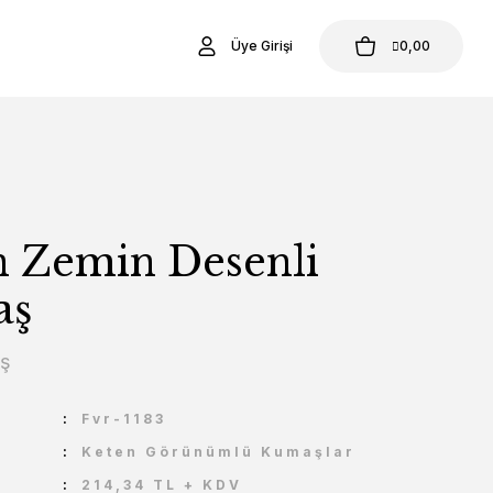
Üye Girişi
0,00
n Zemin Desenli
aş
aş
U
Fvr-1183
Keten Görünümlü Kumaşlar
214,34 TL + KDV