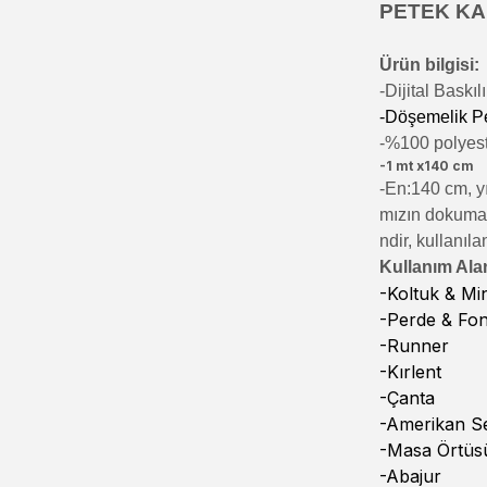
PETEK KAL
Ürün bilgisi:
-Di
jital Baskı
-Döşemelik P
-%100 polyeste
-1 mt x140 cm
-En:140 cm, yı
mızın dokumala
ndir, kullanıla
Kullanım Alan
-Koltuk & M
-Perde & Fo
-Runner
-Kırlent
-Çanta
-Amerikan Se
-Masa Örtüs
-Abajur