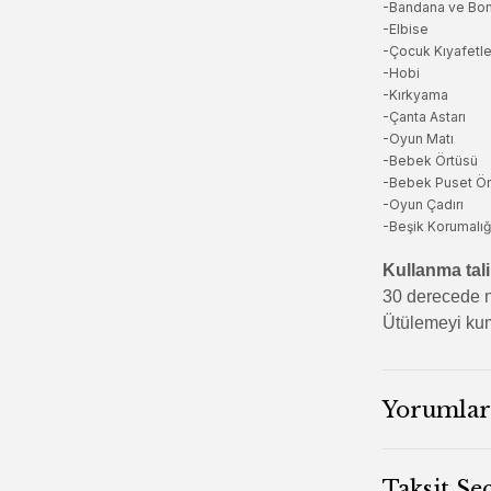
-Bandana ve Bo
-Elbise
-Çocuk Kıyafetle
-Hobi
-Kırkyama
-Çanta Astarı
-Oyun Matı
-Bebek Örtüsü
-Bebek Puset Ör
-Oyun Çadırı
-Beşik Korumalığ
Kullanma tali
30 derecede n
Ütülemeyi kum
Yorumlar
Taksit Se