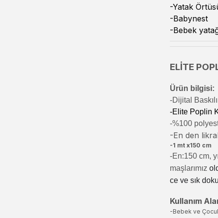
-Yatak Örtüs
-Babynest
-Bebek yatağ
ELİTE POPL
Ürün bilgisi:
-Di
jital Baskı
-Elite Poplin
-%100 polyeste
-En den likral
-1 mt x150 cm
-En:150 cm, yı
maşlarımız
ol
ce ve sık dok
Kullanım Alan
-Bebek ve Çocu