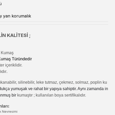
ü
ı yan korumalık
İN KALİTESİ ;
lı Kumaş
 Kumaş Türündedir
r içeriklidir.
ıdır.
kanabilir, silinebilir, leke tutmaz, çekmez, solmaz, poplin ku
dukça yumuşak ve rahat bir yapıya sahiptir. Aynı zamanda in
unmuş bir
kumaştır
; kullanılan boya sertifikalıdır.
ları:
k Nevresimi