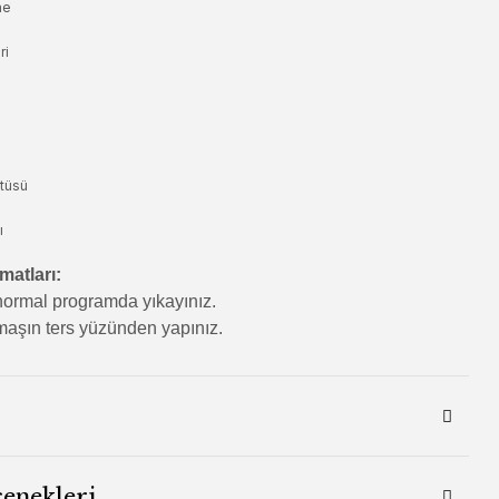
ne
ri
tüsü
ı
matları:
ormal programda yıkayınız.
aşın ters yüzünden yapınız.
çenekleri