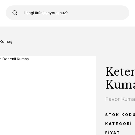
 Kumaş
Kete
Kum
Favor Kum
STOK KOD
KATEGORI
FIYAT