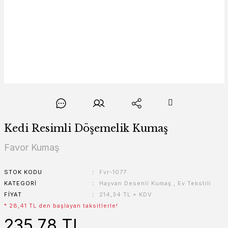
Kedi Resimli Döşemelik Kumaş
Favor Kumaş
STOK KODU
Fvr-1077
KATEGORI
Hayvan Desenli Kumaş
,
Ev Tekstili
FIYAT
214,34 TL + KDV
* 28,41 TL den başlayan taksitlerle!
235,78 TL