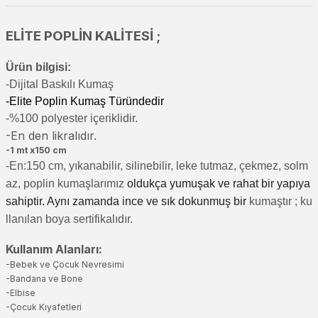
ELİTE POPLİN KALİTESİ ;
Ürün bilgisi:
-Di
jital Baskılı Kumaş
-Elite Poplin Kumaş Türündedir
-%100 polyester içeriklidir.
-En den likralıdır.
-1 mt x150 cm
-En:150 cm, yıkanabilir, silinebilir, leke tutmaz, çekmez, solm
az, poplin kumaşlarımız
oldukça yumuşak ve rahat bir yapıya
sahiptir. Aynı zamanda ince ve sık dokunmuş bir
kumaştır
; ku
llanılan boya sertifikalıdır.
Kullanım Alanları:
-Bebek ve Çocuk Nevresimi
-Bandana ve Bone
-Elbise
-Çocuk Kıyafetleri