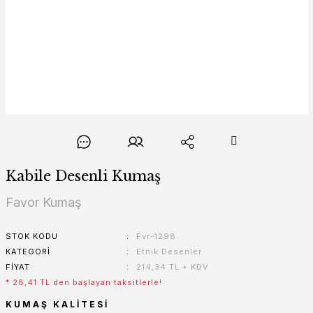
Kabile Desenli Kumaş
Favor Kumaş
STOK KODU
Fvr-1298
KATEGORI
Etnik Desenler
FIYAT
214,34 TL + KDV
* 28,41 TL den başlayan taksitlerle!
KUMAŞ KALITESI