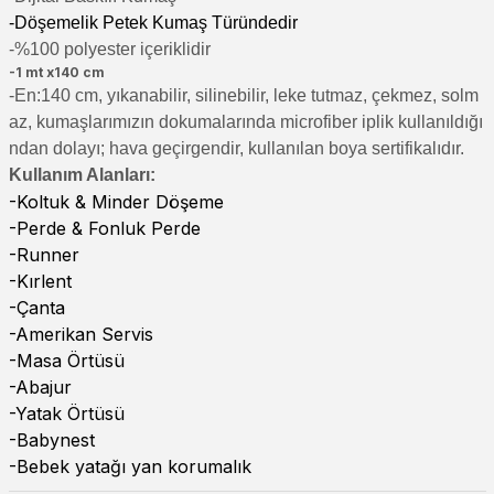
-Döşemelik Petek Kumaş Türündedir
-%100 polyester içeriklidir
-1 mt x140 cm
-En:140 cm, yıkanabilir, silinebilir, leke tutmaz, çekmez, solm
az, kumaşlarımızın dokumalarında microfiber iplik kullanıldığı
ndan dolayı; hava geçirgendir, kullanılan boya sertifikalıdır.
Kullanım Alanları:
-Koltuk & Minder Döşeme
-Perde & Fonluk Perde
-Runner
-Kırlent
-Çanta
-Amerikan Servis
-Masa Örtüsü
-Abajur
-Yatak Örtüsü
-Babynest
-Bebek yatağı yan korumalık