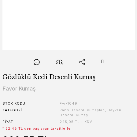
Gözlüklü Kedi Desenli Kumaş
Favor Kumaş
STOK KODU
Fvr-1049
KATEGORI
Pano Desenli Kumaşlar
,
Hayvan
Desenli Kumaş
FIYAT
245,05 TL + KDV
* 32,48 TL den başlayan taksitlerle!