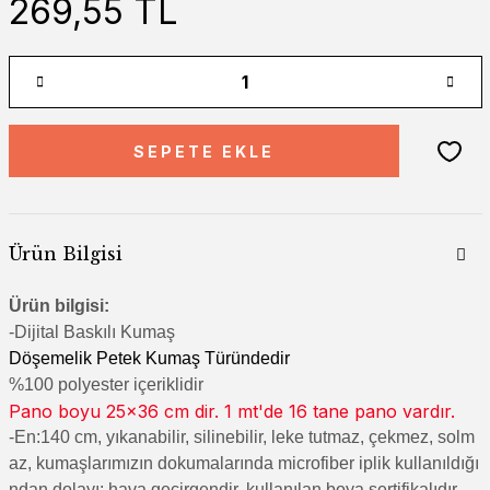
269,55 TL
SEPETE EKLE
Ürün Bilgisi
Ürün bilgisi:
-Di
jital Baskılı Kumaş
Döşemelik Petek Kumaş Türündedir
%100 polyester içeriklidir
Pano boyu 25x36 cm dir. 1 mt'de 16 tane pano vardır.
-En:140 cm, yıkanabilir, silinebilir, leke tutmaz, çekmez, solm
az, kumaşlarımızın dokumalarında microfiber iplik kullanıldığı
ndan dolayı; hava geçirgendir, kullanılan boya sertifikalıdır.