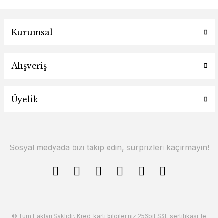
Kurumsal
Alışveriş
Üyelik
Sosyal medyada bizi takip edin, sürprizleri kaçırmayın!
© Tüm Hakları Saklıdır. Kredi kartı bilgileriniz 256bit SSL sertifikası ile