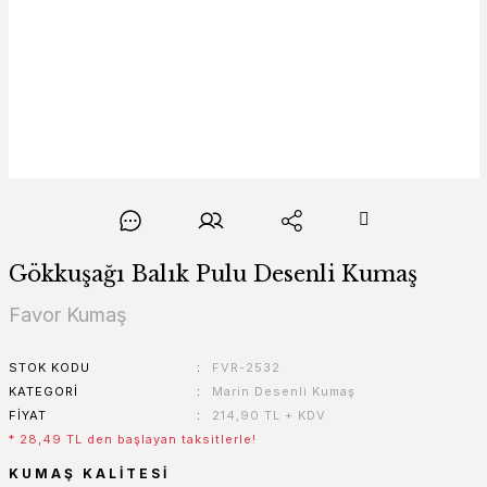
Gökkuşağı Balık Pulu Desenli Kumaş
Favor Kumaş
STOK KODU
FVR-2532
KATEGORI
Marin Desenli Kumaş
FIYAT
214,90 TL + KDV
* 28,49 TL den başlayan taksitlerle!
KUMAŞ KALITESI