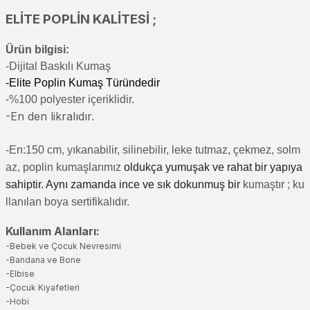
ELİTE POPLİN KALİTESİ ;
Ürün bilgisi:
-Di
jital Baskılı Kumaş
-Elite Poplin Kumaş Türündedir
-%100 polyester içeriklidir.
-En den likralıdır.
-En:150 cm, yıkanabilir, silinebilir, leke tutmaz, çekmez, solm
az, poplin kumaşlarımız
oldukça yumuşak ve rahat bir yapıya
sahiptir. Aynı zamanda ince ve sık dokunmuş bir
kumaştır
; ku
llanılan boya sertifikalıdır.
Kullanım Alanları:
-Bebek ve Çocuk Nevresimi
-Bandana ve Bone
-Elbise
-Çocuk Kıyafetleri
-Hobi