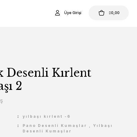
Üye Girişi
0,00
 Desenli Kırlent
şı 2
aş
U
yılbaşı kırlent -6
Pano Desenli Kumaşlar
,
Yılbaşı
Desenli Kumaşlar