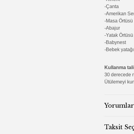
-Çanta
-Amerikan Se
-Masa Örtüsü
-Abajur
-Yatak Örtüsü
-Babynest
-Bebek yatağı
Kullanma tal
30 derecede n
Ütülemeyi kum
Yorumlar
Taksit Se