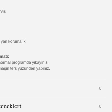
rvis
 yan korumalık
imatı:
ormal programda yıkayınız.
aşın ters yüzünden yapınız.
çenekleri