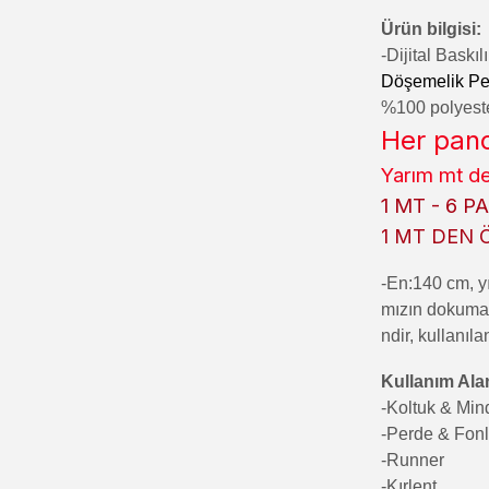
Ürün bilgisi:
-Di
jital Baskı
Döşemelik Pe
%100 polyester
Her pano
Yarım mt de
1 MT - 6 
1 MT DEN 
-En:140 cm, yı
mızın dokumala
ndir, kullanıla
Kullanım Alan
-Koltuk & Mi
-Perde & Fon
-Runner
-Kırlent