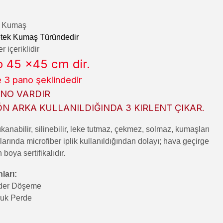
lı Kumaş
tek Kumaş Türündedir
 içeriklidir
 45 x45 cm dir.
 3 pano şeklindedir
PANO VARDIR
ÖN ARKA KULLANILDIĞINDA 3 KIRLENT ÇIKAR.
kanabilir, silinebilir, leke tutmaz, çekmez, solmaz, kumaşları
rında microfiber iplik kullanıldığından dolayı; hava geçirge
n boya sertifikalıdır.
ları:
nder Döşeme
luk Perde