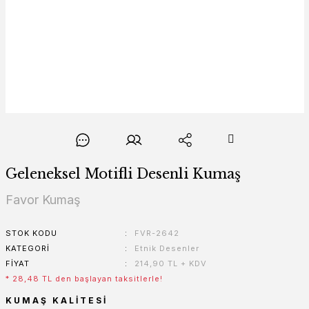
Geleneksel Motifli Desenli Kumaş
Favor Kumaş
STOK KODU
FVR-2642
KATEGORI
Etnik Desenler
FIYAT
214,90 TL + KDV
* 28,48 TL den başlayan taksitlerle!
KUMAŞ KALITESI