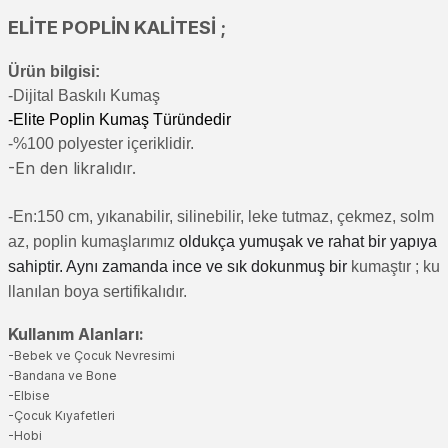
ELİTE POPLİN KALİTESİ ;
Ürün bilgisi:
-Di
jital Baskılı Kumaş
-Elite Poplin Kumaş Türündedir
-%100 polyester içeriklidir.
-En den likralıdır.
-En:150 cm, yıkanabilir, silinebilir, leke tutmaz, çekmez, solm
az, poplin kumaşlarımız
oldukça yumuşak ve rahat bir yapıya
sahiptir. Aynı zamanda ince ve sık dokunmuş bir
kumaştır
; ku
llanılan boya sertifikalıdır.
Kullanım Alanları:
-Bebek ve Çocuk Nevresimi
-Bandana ve Bone
-Elbise
-Çocuk Kıyafetleri
-Hobi