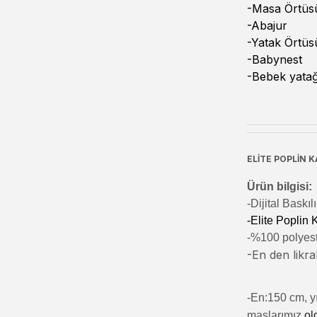
-Masa Örtüs
-Abajur
-Yatak Örtüs
-Babynest
-Bebek yatağ
ELİTE POPLİN KA
Ürün bilgisi:
-Di
jital Baskı
-Elite Poplin
-%100 polyeste
-En den likral
-En:150 cm, yı
maşlarımız
ol