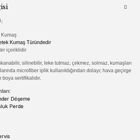
isi
 ;
lı Kumaş
etek Kumaş Türündedir
r içeriklidir
kanabilir, silinebilir, leke tutmaz, çekmez, solmaz, kumaşları
rında microfiber iplik kullanıldığından dolayı; hava geçirge
n boya sertifikalıdır.
ları:
inder Döşeme
nluk Perde
rvis