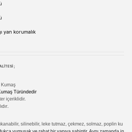
ü
ü
ı yan korumalık
LİTESİ ;
lı Kumaş
 Kumaş Türündedir
r içeriklidir.
ıdır.
kanabilir, silinebilir, leke tutmaz, çekmez, solmaz, poplin ku
dukça yumuşak ve rahat bir yapıya sahiptir. Aynı zamanda in