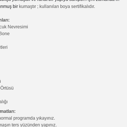
unmuş bir
kumaştır
; kullanılan boya sertifikalıdır.
ları:
cuk Nevresimi
 Bone
leri
ü
 Örtüsü
lığı
matları:
ormal programda yıkayınız.
aşın ters yüzünden yapınız.