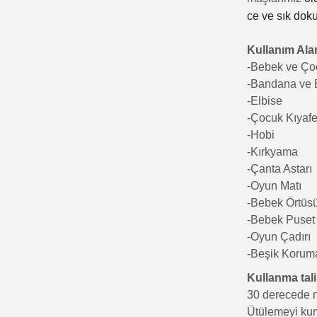
ce ve sık dok
Kullanım Alan
-Bebek ve Ço
-Bandana ve
-Elbise
-Çocuk Kıyafet
-Hobi
-Kırkyama
-Çanta Astarı
-Oyun Matı
-Bebek Örtüs
-Bebek Puset
-Oyun Çadırı
-Beşik Koruma
Kullanma tali
30 derecede n
Ütülemeyi kum