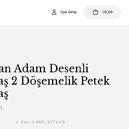
Üye Girişi
0,00
an Adam Desenli
ş 2 Döşemelik Petek
aş
aş
U
Fvr-2460_317a20