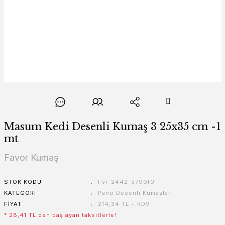
Masum Kedi Desenli Kumaş 3 25x35 cm -1
mt
Favor Kumaş
STOK KODU
Fvr-2442_d790f0
KATEGORI
Pano Desenli Kumaşlar
FIYAT
214,34 TL + KDV
* 28,41 TL den başlayan taksitlerle!