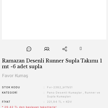
Ramazan Desenli Runner Supla Takımı 1
mt -6 adet supla
Favor Kumaş
STOK KODU
Fvr-2382_bf7b51
KATEGORI
Pano Desenli Kumaşlar
,
Runner ve
Supla Kumaşları
FIYAT
221,94 TL + KDV
* 29,42 TL den başlayan taksitlerle!