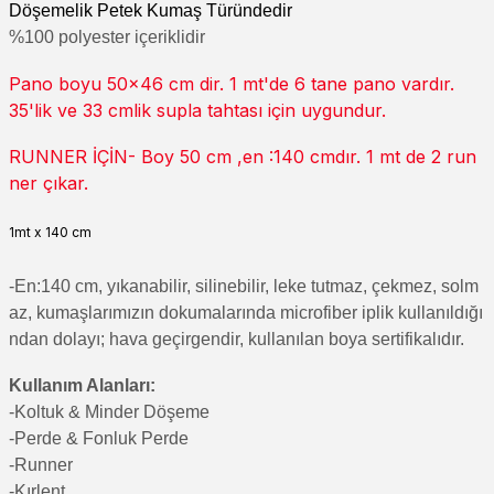
Döşemelik Petek Kumaş Türündedir
%100 polyester içeriklidir
Pano boyu 50x46 cm dir. 1 mt'de 6 tane pano vardır.
35'lik ve 33 cmlik supla tahtası için uygundur.
RUNNER İÇİN- Boy 50 cm ,en :140 cmdır. 1 mt de 2 run
ner çıkar.
1mt x 140 cm
-En:140 cm, yıkanabilir, silinebilir, leke tutmaz, çekmez, solm
az, kumaşlarımızın dokumalarında microfiber iplik kullanıldığı
ndan dolayı; hava geçirgendir, kullanılan boya sertifikalıdır.
Kullanım Alanları:
-Koltuk & Minder Döşeme
-Perde & Fonluk Perde
-Runner
-Kırlent