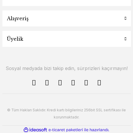
Alışveriş
235,78 TL
Üyelik
Sosyal medyada bizi takip edin, sürprizleri kaçırmayın!
© Tüm Hakları Saklıdır. Kredi kartı bilgileriniz 256bit SSL sertifikası ile
korunmaktadır.
ile
ideasoft
e-