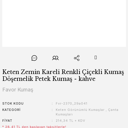
Keten Zemin Kareli Renkli Çiçekli Kumaş
Döşemelik Petek Kumaş - kahve
Favor Kumaş
STOK KODU
Fvr-2370_29a041
KATEGORI
Keten Görünümlü Kumaşlar
,
Çanta
Kumaşları
FIYAT
214,34 TL + KDV
* 28,41 TL den başlayan taksitlerle!