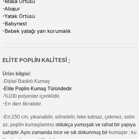
-Masa Örtüsü
-Abajur
-Yatak Örtüsü
-Babynest
-Bebek yatağı yan korumalık
ELİTE POPLİN KALİTESİ ;
Ürün bilgisi:
-Di
jital Baskılı Kumaş
-Elite Poplin Kumaş Türündedir
-%100 polyester içeriklidir.
-En den likralıdır.
-En:150 cm, yıkanabilir, silinebilir, leke tutmaz, çekmez, solm
az, poplin kumaşlarımız
oldukça yumuşak ve rahat bir yapıya
sahiptir. Aynı zamanda ince ve sık dokunmuş bir
kumaştır
; ku