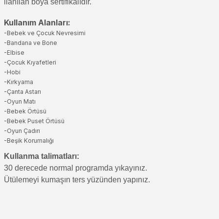
llanılan boya sertifikalıdır.
Kullanım Alanları:
-Bebek ve Çocuk Nevresimi
-Bandana ve Bone
-Elbise
-Çocuk Kıyafetleri
-Hobi
-Kırkyama
-Çanta Astarı
-Oyun Matı
-Bebek Örtüsü
-Bebek Puset Örtüsü
-Oyun Çadırı
-Beşik Korumalığı
Kullanma talimatları:
30 derecede normal programda yıkayınız.
Ütülemeyi kumaşın ters yüzünden yapınız.