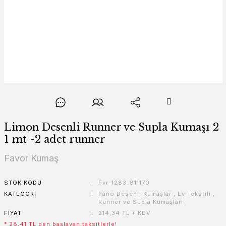
Limon Desenli Runner ve Supla Kumaşı 2
1 mt -2 adet runner
Favor Kumaş
STOK KODU
Fvr-1283_811170
KATEGORI
Pano Desenli Kumaşlar
,
Ev Tekstili
,
Runner ve Supla Kumaşları
FIYAT
214,34 TL + KDV
* 28,41 TL den başlayan taksitlerle!