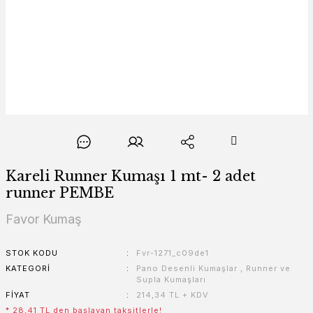
Kareli Runner Kumaşı 1 mt- 2 adet
runner PEMBE
Favor Kumaş
STOK KODU
Fvr-1271_c09de1
KATEGORI
Pano Desenli Kumaşlar
,
Runner ve
Supla Kumaşları
FIYAT
214,34 TL + KDV
* 28,41 TL den başlayan taksitlerle!