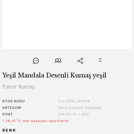
Yeşil Mandala Desenli Kumaş yeşil
Favor Kumaş
STOK KODU
Fvr-1219_cdd154
KATEGORI
Pano Desenli Kumaşlar
FIYAT
214,34 TL + KDV
* 28,41 TL den başlayan taksitlerle!
RENK