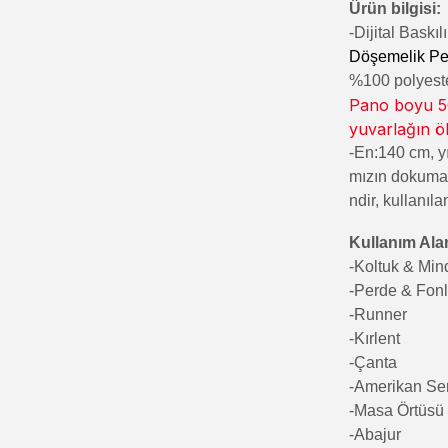
Ürün bilgisi:
-Di
jital Baskı
Döşemelik Pe
%100 polyester
Pano boyu 50
yuvarlağın ö
-En:140 cm, yı
mızın dokumala
ndir, kullanıla
Kullanım Alan
-Koltuk & Mi
-Perde & Fon
-Runner
-Kırlent
-Çanta
-Amerikan Se
-Masa Örtüsü
-Abajur