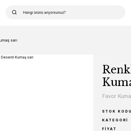
umaş sarı
Renk
Kuma
Favor Kum
STOK KOD
KATEGORI
FIYAT