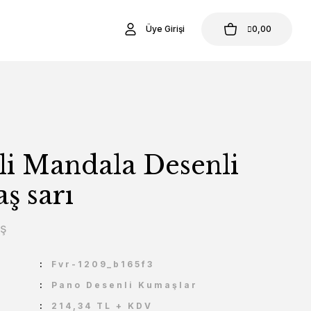
Üye Girişi
0,00
li Mandala Desenli
ş sarı
aş
U
Fvr-1209_b165f3
Pano Desenli Kumaşlar
214,34 TL + KDV