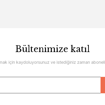
Bültenimize katıl
lmak için kaydoluyorsunuz ve istediğiniz zaman abonelikt