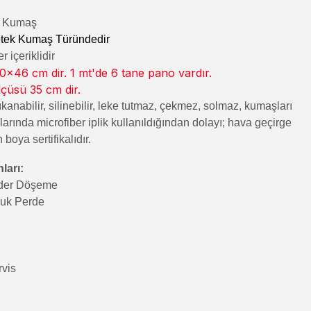
lı Kumaş
tek Kumaş Türündedir
 içeriklidir
x46 cm dir. 1 mt'de 6 tane pano vardır.
lçüsü 35 cm dir.
kanabilir, silinebilir, leke tutmaz, çekmez, solmaz, kumaşları
rında microfiber iplik kullanıldığından dolayı; hava geçirge
n boya sertifikalıdır.
ları:
nder Döşeme
luk Perde
rvis