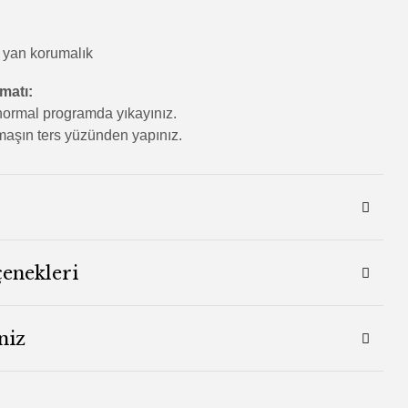
 yan korumalık
imatı:
ormal programda yıkayınız.
aşın ters yüzünden yapınız.
çenekleri
niz