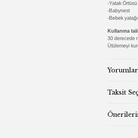
-Yatak Örtüsü
-Babynest
-Bebek yatağı
Kullanma tal
30 derecede n
Ütülemeyi kum
Yorumlar
Taksit Se
Önerileri