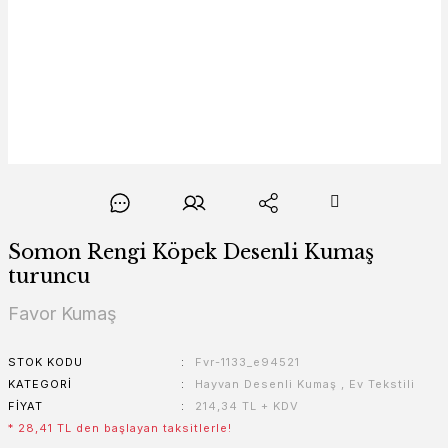
Somon Rengi Köpek Desenli Kumaş
turuncu
Favor Kumaş
STOK KODU
Fvr-1133_e94521
KATEGORI
Hayvan Desenli Kumaş
,
Ev Tekstili
FIYAT
214,34 TL + KDV
* 28,41 TL den başlayan taksitlerle!