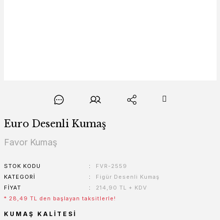
Euro Desenli Kumaş
Favor Kumaş
STOK KODU
FVR-2559
KATEGORI
Figür Desenli Kumaş
FIYAT
214,90 TL + KDV
* 28,49 TL den başlayan taksitlerle!
KUMAŞ KALITESI