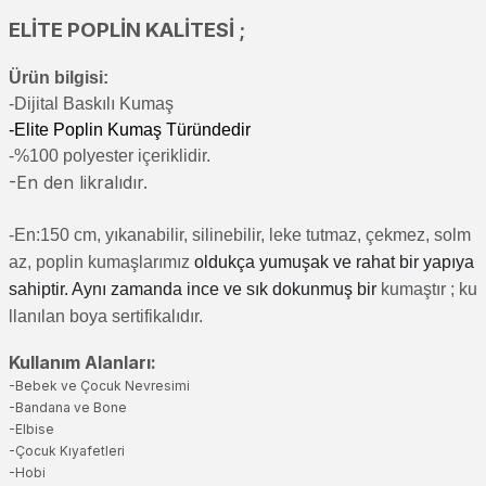
ELİTE POPLİN KALİTESİ ;
Ürün bilgisi:
-Di
jital Baskılı Kumaş
-Elite Poplin Kumaş Türündedir
-%100 polyester içeriklidir.
-En den likralıdır.
-En:150 cm, yıkanabilir, silinebilir, leke tutmaz, çekmez, solm
az, poplin kumaşlarımız
oldukça yumuşak ve rahat bir yapıya
sahiptir. Aynı zamanda ince ve sık dokunmuş bir
kumaştır
; ku
llanılan boya sertifikalıdır.
Kullanım Alanları:
-Bebek ve Çocuk Nevresimi
-Bandana ve Bone
-Elbise
-Çocuk Kıyafetleri
-Hobi