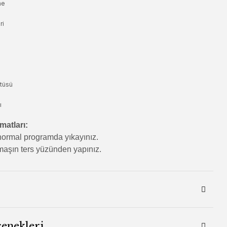
ne
ri
tüsü
ı
matları:
ormal programda yıkayınız.
aşın ters yüzünden yapınız.
çenekleri