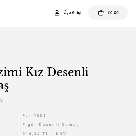
Üye Girişi
0,00
zimi Kız Desenli
aş
aş
U
Fvr-1501
Figür Desenli Kumaş
214,34 TL + KDV