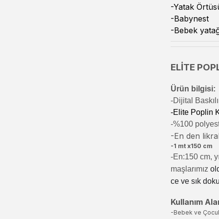
-Yatak Örtüs
-Babynest
-Bebek yatağ
ELİTE POPL
Ürün bilgisi:
-Di
jital Baskı
-Elite Poplin
-%100 polyeste
-En den likral
-1 mt x150 cm
-En:150 cm, yı
maşlarımız
ol
ce ve sık dok
Kullanım Alan
-Bebek ve Çocu