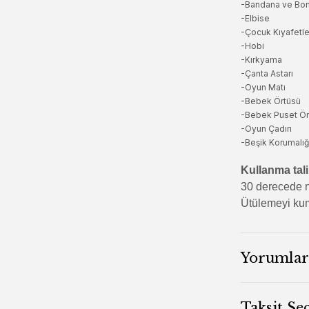
-Bandana ve Bo
-Elbise
-Çocuk Kıyafetle
-Hobi
-Kırkyama
-Çanta Astarı
-Oyun Matı
-Bebek Örtüsü
-Bebek Puset Ör
-Oyun Çadırı
-Beşik Korumalığ
Kullanma tali
30 derecede n
Ütülemeyi kum
Yorumlar
Taksit Se