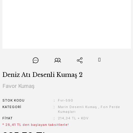
Deniz Atı Desenli Kumaş 2
Favor Kumaş
STOK KODU
Fvr-590
KATEGORI
Marin Desenli Kumaş
,
Fon Perde
Kumaşları
FIYAT
214,34 TL + KDV
* 28,41 TL den başlayan taksitlerle!