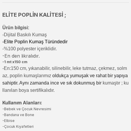
ELİTE POPLİN KALİTESİ ;
Ürün bilgisi:
-Di
jital Baskılı Kumaş
-Elite Poplin Kumaş Türündedir
-%100 polyester içeriklidir.
-En den likralıdır.
-1 mt x150 cm
-En:150 cm, yıkanabilir, silinebilir, leke tutmaz, çekmez, solm
az, poplin kumaşlarımız
oldukça yumuşak ve rahat bir yapıya
sahiptir. Aynı zamanda ince ve sık dokunmuş bir
kumaştır
; ku
llanılan boya sertifikalıdır.
Kullanım Alanları:
-Bebek ve Çocuk Nevresimi
-Bandana ve Bone
-Elbise
-Çocuk Kıyafetleri