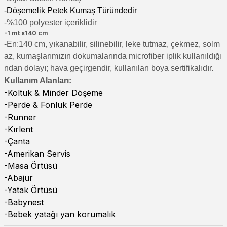
-Döşemelik Petek Kumaş Türündedir
-%100 polyester içeriklidir
-1 mt x140 cm
-En:140 cm, yıkanabilir, silinebilir, leke tutmaz, çekmez, solm
az, kumaşlarımızın dokumalarında microfiber iplik kullanıldığı
ndan dolayı; hava geçirgendir, kullanılan boya sertifikalıdır.
Kullanım Alanları:
-Koltuk & Minder Döşeme
-Perde & Fonluk Perde
-Runner
-Kırlent
-Çanta
-Amerikan Servis
-Masa Örtüsü
-Abajur
-Yatak Örtüsü
-Babynest
-Bebek yatağı yan korumalık