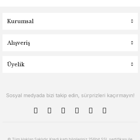
Kurumsal
Alışveriş
Üyelik
Sosyal medyada bizi takip edin, sürprizleri kaçırmayın!
© Tüm Hakları Saklıdır. Kredi kartı bilgileriniz 256bit SSL sertifikası ile