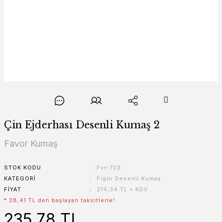
Çin Ejderhası Desenli Kumaş 2
Favor Kumaş
STOK KODU
Fvr-723
KATEGORI
Figür Desenli Kumaş
FIYAT
214,34 TL + KDV
* 28,41 TL den başlayan taksitlerle!
235,78 TL