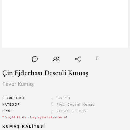
Çin Ejderhası Desenli Kumaş
Favor Kumaş
STOK KODU
Fvr-719
KATEGORI
Figür Desenli Kumaş
FIYAT
214,34 TL + KDV
* 28,41 TL den başlayan taksitlerle!
KUMAŞ KALITESI