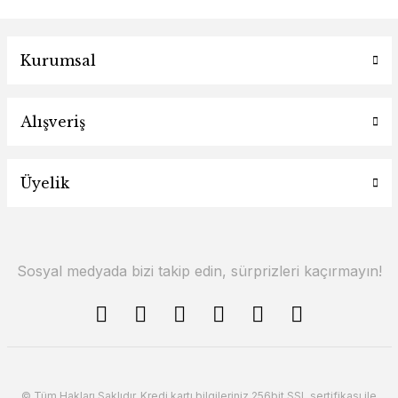
Kurumsal
Alışveriş
Üyelik
Sosyal medyada bizi takip edin, sürprizleri kaçırmayın!
© Tüm Hakları Saklıdır. Kredi kartı bilgileriniz 256bit SSL sertifikası ile