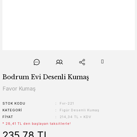
Bodrum Evi Desenli Kumaş
Favor Kumaş
STOK KODU
Fvr-221
KATEGORI
Figür Desenli Kumaş
FIYAT
214,34 TL + KDV
* 28,41 TL den başlayan taksitlerle!
235,78 TL