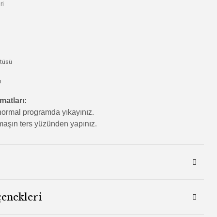
ri
tüsü
ı
matları:
ormal programda yıkayınız.
aşın ters yüzünden yapınız.
çenekleri