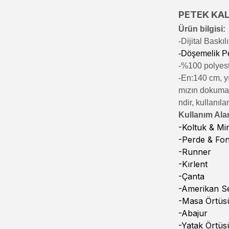
PETEK KALİ
Ürün bilgisi:
-Di
jital Baskı
-Döşemelik P
-%100 polyeste
-En:140 cm, yı
mızın dokumala
ndir, kullanıla
Kullanım Alan
-Koltuk & M
-Perde & Fo
-Runner
-Kırlent
-Çanta
-Amerikan Se
-Masa Örtüs
-Abajur
-Yatak Örtüs