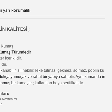
ı yan korumalık
İN KALİTESİ ;
lı Kumaş
 Kumaş Türündedir
r içeriklidir.
ıdır.
kanabilir, silinebilir, leke tutmaz, çekmez, solmaz, poplin ku
dukça yumuşak ve rahat bir yapıya sahiptir. Aynı zamanda in
unmuş bir
kumaştır
; kullanılan boya sertifikalıdır.
ları:
k Nevresimi
ne