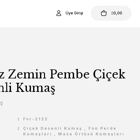
Üye Girişi
0,00
z Zemin Pembe Çiçek
nli Kumaş
aş
U
Fvr-2122
Çiçek Desenli Kumaş
,
Fon Perde
Kumaşları
,
Masa Örtüsü Kumaşları