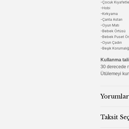
-Çocuk Kıyafetle
-Hobi
-Kırkyama
-Çanta Astarı
-Oyun Matı
-Bebek Örtüsü
-Bebek Puset Ör
-Oyun Çadırı
-Beşik Korumalığ
Kullanma tali
30 derecede n
Ütülemeyi kum
Yorumlar
Taksit Se