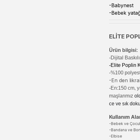
-Babynest
-Bebek yatağ
ELİTE POPL
Ürün bilgisi:
-Di
jital Baskı
-Elite Poplin
-%100 polyeste
-En den likral
-En:150 cm, yı
maşlarımız
ol
ce ve sık dok
Kullanım Alan
-Bebek ve Çocu
-Bandana ve Bo
-Elbise