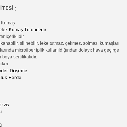
TESİ ;
lı Kumaş
etek Kumaş Türündedir
r içeriklidir
kanabilir, silinebilir, leke tutmaz, çekmez, solmaz, kumaşları
rında microfiber iplik kullanıldığından dolayı; hava geçirge
n boya sertifikalıdır.
ları:
inder Döşeme
nluk Perde
rvis
ü
ü