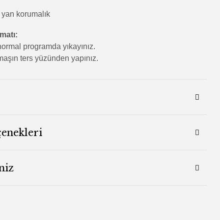
 yan korumalık
imatı:
ormal programda yıkayınız.
aşın ters yüzünden yapınız.
çenekleri
niz