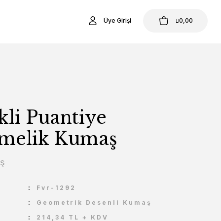
Üye Girişi
0,00
li Puantiye
melik Kumaş
aş
U
Fvr-1292
Geometrik Desenli Kumaş
214,34 TL + KDV