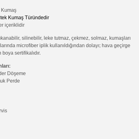
lı Kumaş
tek Kumaş Türündedir
 içeriklidir
kanabilir, silinebilir, leke tutmaz, çekmez, solmaz, kumaşları
rında microfiber iplik kullanıldığından dolayı; hava geçirge
n boya sertifikalıdır.
ları:
nder Döşeme
luk Perde
rvis