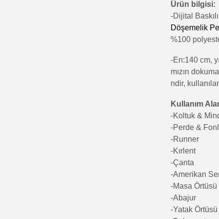
Ürün bilgisi:
-Di
jital Baskı
Döşemelik Pe
%100 polyester
-En:140 cm, yı
mızın dokumala
ndir, kullanıla
Kullanım Alan
-Koltuk & Mi
-Perde & Fon
-Runner
-Kırlent
-Çanta
-Amerikan Se
-Masa Örtüsü
-Abajur
-Yatak Örtüsü