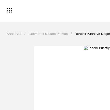
Anasayfa
Geometrik Desenli Kumaş
Benekli Puantiye Döşe