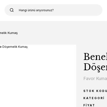
melik Kumaş
Benek
Döşe
Favor Kum
STOK KOD
KATEGORI
FIYAT