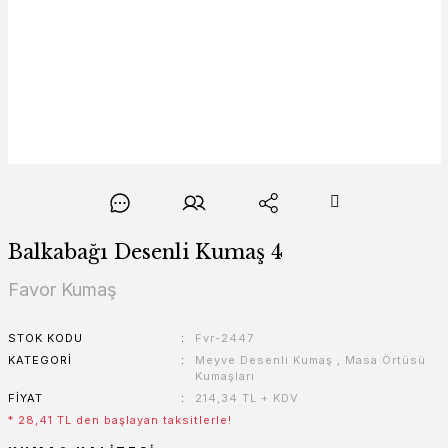
Balkabağı Desenli Kumaş 4
Favor Kumaş
STOK KODU
Fvr-2447
KATEGORI
Meyve Desenli Kumaş
,
Masa Örtüsü
Kumaşları
FIYAT
214,34 TL + KDV
* 28,41 TL den başlayan taksitlerle!