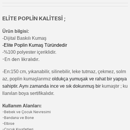
ELİTE POPLİN KALİTESİ ;
Ürün bilgisi:
-Di
jital Baskılı Kumaş
-Elite Poplin Kumaş Türündedir
-%100 polyester içeriklidir.
-En den likralıdır.
-En:150 cm, yıkanabilir, silinebilir, leke tutmaz, çekmez, solm
az, poplin kumaşlarımız
oldukça yumuşak ve rahat bir yapıya
sahiptir. Aynı zamanda ince ve sık dokunmuş bir
kumaştır
; ku
llanılan boya sertifikalıdır.
Kullanım Alanları:
-Bebek ve Çocuk Nevresimi
-Bandana ve Bone
-Elbise
-Çocuk Kıyafetleri